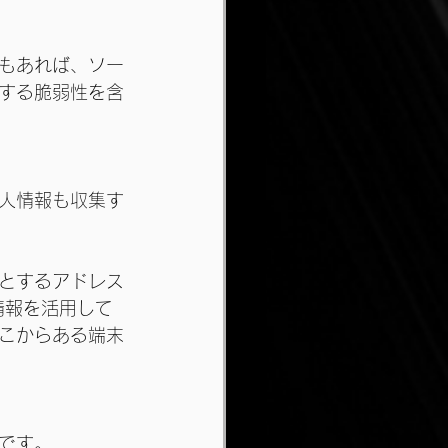
もあれば、ソー
する脆弱性を含
人情報も収集す
とするアドレス
情報を活用して
こからある端末
です。