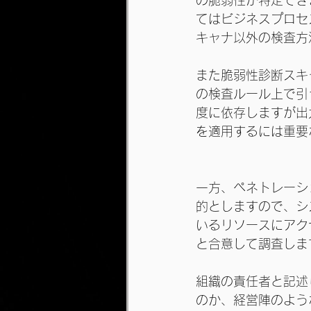
の脆弱性が特定でき
てはビジネスプロセ
キャナ以外の検査方
また脆弱性診断スキ
の検査ルール上で引
度に依存しますが出
を適用するには重要
一方、ペネトレーシ
的としますので、シ
いるリソースにアク
と合意して調査しま
組織の責任者と記述
のか、経営陣のよう