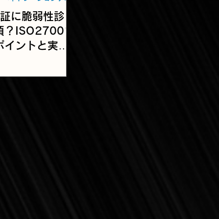
認証に脆弱性診
？ISO27001
ポイントと実施
ング【２022年
訂対応】