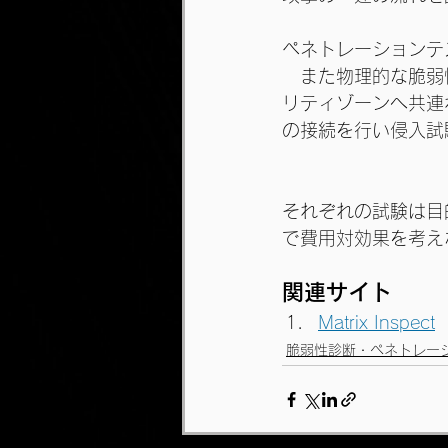
ペネトレーションテ
　また物理的な脆弱
リティゾーンへ共連
の接続を行い侵入試
それぞれの試験は目
で費用対効果を考え
関連サイト
Matrix Inspect
脆弱性診断・ペネトレー