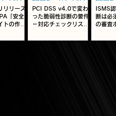
リリリース
PCI DSS v4.0で変わ
ISMS
PA「安全
った脆弱性診断の要件
断は必須
イトの作り
－対応チェックリスト
の審査
脆弱性対策
と実施のポイント
タイミ
最新改