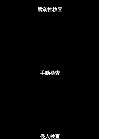
脆弱性検査
脆弱性検査スキャナや弊社で開発し
たツールを活用して検査を実施。ス
キャン実施後は検出された結果を精
査し誤検出やリスクの判定を行いま
す。
手動検査
脆弱性検査スキャナでは検出が難し
い脆弱性を、セキュリティ診断士が
検査対象の画面遷移、パラメータの
送受信や技術上の特徴を理解し検査
を実施。
侵入検査