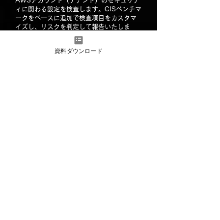
AWSアカウント（テナント）のセキュリテ
ィに関わる設定を検査します。CISベンチマ
ークをベースに追加で検査項目をカスタマ
イズし、リスクを判定して報告いたしま
す。詳細については「
CIS（Center for
Internet Security）ベンチマークで対応す
資料ダウンロード
るAWSアカウントのセキュリティ対策
」を
ご参照ください。
追加手動検査
30,000円
基本料金に含まれる手動検査数を超える場
合、11箇所目から追加料金が発生します。
​オンライン報告会
50,000円
WebEx, Zoomなどで遠隔ミーティングを開