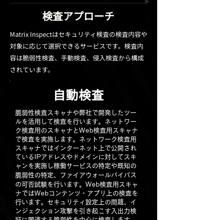
検査アプローチ
Matrix Inspectはセキュリティ検査の検査内容や
対象に応じて選択できるサービスです。検査内
容は脆弱性検査、手動検査、侵入検査から構成
されています。
自動検査
脆弱性検査スキャナや弊社で開発したツー
ルを活用して検査を行います。ネットワー
ク検査用のスキャナとWeb検査用スキャナ
で検査を実施します。ネットワーク検査用
スキャナではインターネット上で公開され
ているIPアドレスやドメインに対してスキ
ャンを実施し稼働サービスの特定や既知の
パス
脆弱性の特定、ファイアウォールバイ
の
可否試験を行います。
Web検査用スキャ
ナではWebコンテンツ・アプリ上の検査を
行います。セキュリティ設定上の問題、イ
ンジェクション攻撃を引き起こす入出力検
証に関連する脆弱性を中心に検査します。