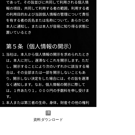
であって，その旨並びに共同して利用される個人情
報の項目，共同して利用する者の範囲，利用する者
の利用目的および当該個人情報の管理について責任
を有する者の氏名または名称について，あらかじめ
本人に通知し，または本人が容易に知り得る状態に
置いているとき
第５条（個人情報の開示）
当社は，本人から個人情報の開示を求められたとき
は，本人に対し，遅滞なくこれを開示します。ただ
し，開示することにより次のいずれかに該当する場
合は，その全部または一部を開示しないこともあ
り，開示しない決定をした場合には，その旨を遅滞
なく通知します。なお，個人情報の開示に際して
は，１件あたり１，０００円の手数料を申し受けま
す。
本人または第三者の生命，身体，財産その他の権利
利益を害するおそれがある場合
当社の業務の適正な実施に著しい支障を及ぼすおそ
資料ダウンロード
れがある場合
その他法令に違反することとなる場合
前項の定めにかかわらず，履歴情報および特性情報