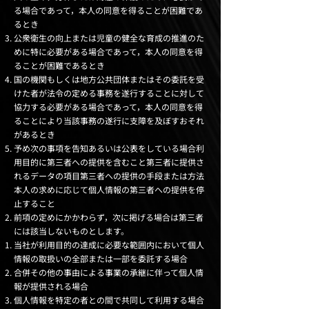
る場合であって，本人の同意を得ることが困難であ
るとき
公衆衛生の向上または児童の健全な育成の推進のた
めに特に必要がある場合であって，本人の同意を得
ることが困難であるとき
国の機関もしくは地方公共団体またはその委託を受
けた者が法令の定める事務を遂行することに対して
協力する必要がある場合であって，本人の同意を得
ることにより当該事務の遂行に支障を及ぼすおそれ
があるとき
予め次の事項を告知あるいは公表をしている場合利
用目的に第三者への提供を含むこと第三者に提供さ
れるデータの項目第三者への提供の手段または方法
本人の求めに応じて個人情報の第三者への提供を停
止すること
前項の定めにかかわらず，次に掲げる場合は第三者
には該当しないものとします。
当社が利用目的の達成に必要な範囲内において個人
情報の取扱いの全部または一部を委託する場合
合併その他の事由による事業の承継に伴って個人情
報が提供される場合
個人情報を特定の者との間で共同して利用する場合