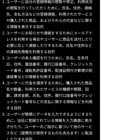
ユーザーに自分の登録情報の閲覧や修正，利用状況
の閲覧を行っていただくために，氏名，住所，連絡
先，支払方法などの登録情報，利用されたサービス
や購入された商品，およびそれらの代金などに関す
る情報を表示する目的
ユーザーにお知らせや連絡をするためにメールアド
レスを利用する場合やユーザーに商品を送付したり
必要に応じて連絡したりするため，氏名や住所など
の連絡先情報を利用する目的
ユーザーの本人確認を行うために，氏名，生年月
日，住所，電話番号，銀行口座番号，クレジットカ
ード番号，運転免許証番号，配達証明付き郵便の到
達結果などの情報を利用する目的
ユーザーに代金を請求するために，購入された商品
名や数量，利用されたサービスの種類や期間，回
数，請求金額，氏名，住所，銀行口座番号やクレジ
ットカード番号などの支払に関する情報などを利用
する目的
ユーザーが簡便にデータを入力できるようにするた
めに，当社に登録されている情報を入力画面に表示
させたり，ユーザーのご指示に基づいて他のサービ
スなど（提携先が提供するものも含みます）に転送
したりする目的