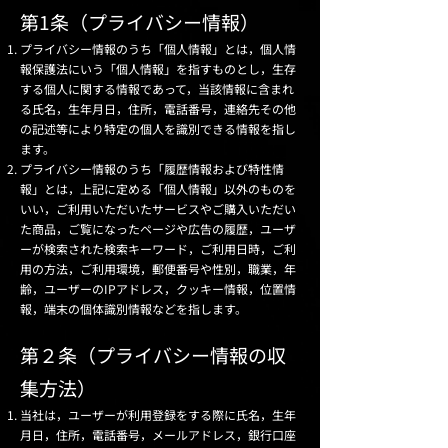
第1条（プライバシー情報）
プライバシー情報のうち「個人情報」とは，個人情
報保護法にいう「個人情報」を指すものとし，生存
する個人に関する情報であって，当該情報に含まれ
る氏名，生年月日，住所，電話番号，連絡先その他
の記述等により特定の個人を識別できる情報を指し
ます。
プライバシー情報のうち「履歴情報および特性情
報」とは，上記に定める「個人情報」以外のものを
いい，ご利用いただいたサービスやご購入いただい
た商品，ご覧になったページや広告の履歴，ユーザ
ーが検索された検索キーワード，ご利用日時，ご利
用の方法，ご利用環境，郵便番号や性別，職業，年
齢，ユーザーのIPアドレス，クッキー情報，位置情
報，端末の個体識別情報などを指します。
第２条（プライバシー情報の収
集方法）
当社は，ユーザーが利用登録をする際に氏名，生年
月日，住所，電話番号，メールアドレス，銀行口座