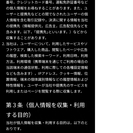
番号，クレジットカード番号，運転免許証番号など
の個人情報をお尋ねすることがあります。また，ユ
ーザーと提携先などとの間でなされたユーザーの個
人情報を含む取引記録や，決済に関する情報を当社
の提携先（情報提供元，広告主，広告配信先などを
含みます。以下，｢提携先｣といいます。）などから
収集することがあります。
当社は，ユーザーについて，利用したサービスやソ
フトウエア，購入した商品，閲覧したページや広告
の履歴，検索した検索キーワード，利用日時，利用
方法，利用環境（携帯端末を通じてご利用の場合の
当該端末の通信状態，利用に際しての各種設定情報
なども含みます），IPアドレス，クッキー情報，位
置情報，端末の個体識別情報などの履歴情報および
特性情報を，ユーザーが当社や提携先のサービスを
利用しまたはページを閲覧する際に収集します。
第３条（個人情報を収集・利用
する目的）
当社が個人情報を収集・利用する目的は，以下のと
おりです。