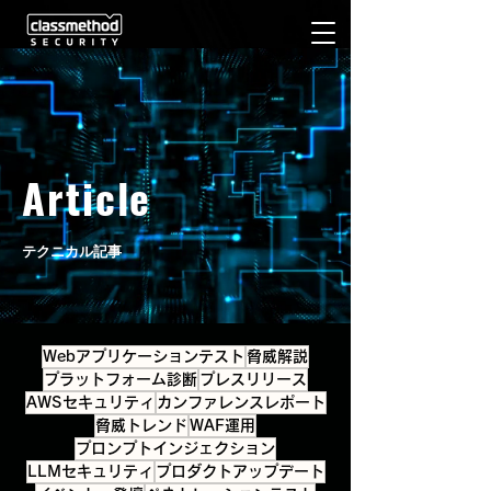
CONTACT
Article
テクニカル記事
Webアプリケーションテスト
脅威解説
プラットフォーム診断
プレスリリース
AWSセキュリティ
カンファレンスレポート
脅威トレンド
WAF運用
プロンプトインジェクション
LLMセキュリティ
プロダクトアップデート