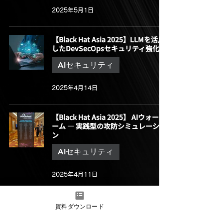
2025年5月1日
【Black Hat Asia 2025】LLMを活用
したDevSecOpsセキュリティ強化
AIセキュリティ
2025年4月14日
【Black Hat Asia 2025】 AIウォーゲ
ーム ― 実践型の攻防シミュレーショ
ン
AIセキュリティ
2025年4月11日
【Black Hat Asia 2025】SQL-Data-
資料ダウンロード
Guard ― LLMとデータベースの安全
な橋渡し