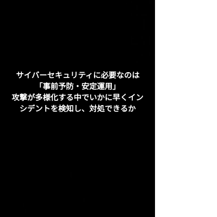
監視が必要であることは理解していたが、
専任担当がおらず疎かになっていた。その
結果、正規のトラフィックを誤検知し、業
務アプリケーションの正常な動作を妨げる
事態が発生した。
サイバーセキュリティに必要なのは
「事前予防・安定運用」
攻撃が多様化する中でいかに早くイン
シデントを検知し、対処できるか
サイバーセキュリティの費
用 / 人材 / 体制