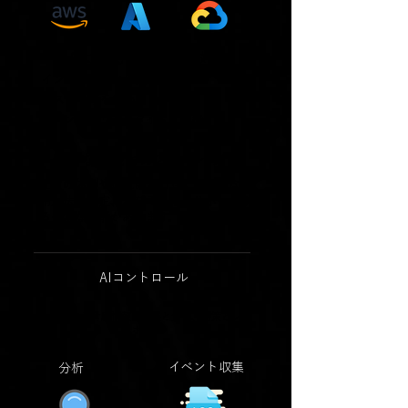
AIによる即時検知・対策
インシデントの早期検知
リスク判断を行い
イベントをリアルタイムに蓄積
豊富な機能とカスタマイズ性
社内の体制や状況に合わせて、最適な運
用方法の設定、及びそれらをサポートす
る豊富な機能があります。
AIコントロール
AIによる脅威情報の収集と分析、対策とレ
ポート
イベント収集
分析