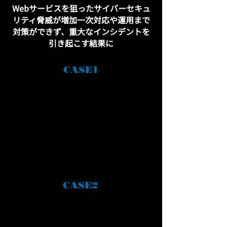
Webサービスを狙ったサイバーセキュ
リティ脅威が増加一次対応や運用まで
対策ができず、重大なインシデントを
引き起こす結果に
CASE1
適切なルール設定の欠如
WAFを導入したものの、アプリケーション
の特性に応じた適切なルールセットを構成
しなかったため、公開サーバの脆弱性を狙
った攻撃を防ぐことができなかった。その
結果、顧客の個人情報と社内の機密情報が
漏洩した。
CASE2
​インシデント対応の遅れ
オンラインサービスを狙った攻撃を検知する