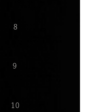
を個別に可能、複数のテナントを
一元管理できます。
マルチユーザー
8
​アクセス機能
各テナントで複数のユーザーが登
録でき、権限管理や監査ログ機能
を提供します。
ユーザー・ロール
9
​管理機能
管理者・読み取り専用権限をユー
ザー単位で付与することができま
す。
10
セキュア認証