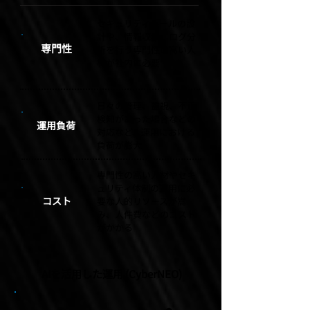
セキュリティルールの設
計や、情報収集、ログ分
専門性
析を行う専門性の高い人
材が社内に必要
日々の管理、監視、不正
検知があった場合などの
​運用負荷
対応など、運用における
負荷が膨大
専門性の高い人材やセキ
ュリティ体制の運用に必
コスト
要な人的リソースが嵩
み、人件費などのコスト
がかかる
AIを活用した運用 (CyberNEO)