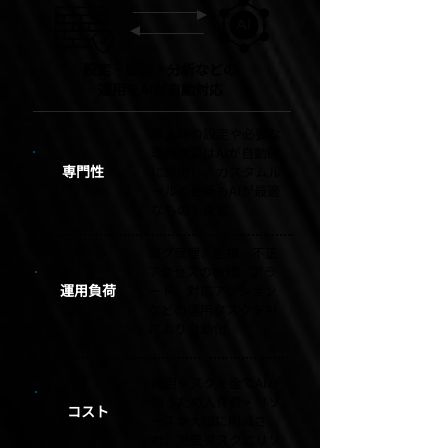
設定・監視・分析などの
運用をAIが自動対応
導入時の設定や必要な
環境構築はAIが自動的
専門性
に対応し、カスタムル
ールの更新もAIが最適
なものを提案
ログ管理、監視、不正
アクセスの検知・アラ
​運用負荷
ート、対応アクション
などの運用タスクをAI
により自動化
運用タスクを全てAIが
賄うため人件費・リソ
コスト
ースが大幅に削減さ
れ、重要タスクにリソ