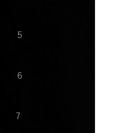
レスポンス機能が動作するとアラ
ートを送信します。
攻撃イベント
5
​表示機能
攻撃検知したイベントをリアルタ
イムにポータルに出力します。
攻撃分析
6
​レポート
検知した攻撃情報を日次・月次レ
ポートとして表示します。
マルチテナント
7
機能
各テナントでWAFやユーザー管理