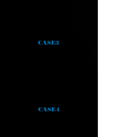
ことができたが、初期対応が遅れ、対応が後
手に回ってしまったため、結果としてサービ
スが一時停止し、実損害が発生してしまっ
た。
CASE3
複雑な攻撃の見逃し
WAFを入れたことで、誤検知が発生するこ
とを懸念し、一般的なルールセットのみを
適用。そのルールを実情に合わせた運用し
ていなかった。脆弱性等の既知の脅威情報
がアップデートがされず、脆弱性を突かれ
個人情報が流出した。
CASE4
誤検知と業務影響
WAFの導入後は、継続的なチューニングと