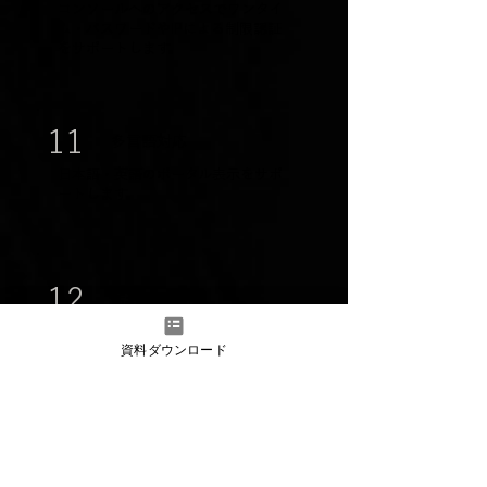
コンソールへのアクセスでワンタイ
ム・パスワードやIPによる制限認証
をサポートします。
11
多言語対応
日本語・英語のポータル表示をサポ
ートします。
12
監査ログ機能
各ユーザー操作した内容と時間を監
資料ダウンロード
査ログとして出力します。
マルチクラウド対応