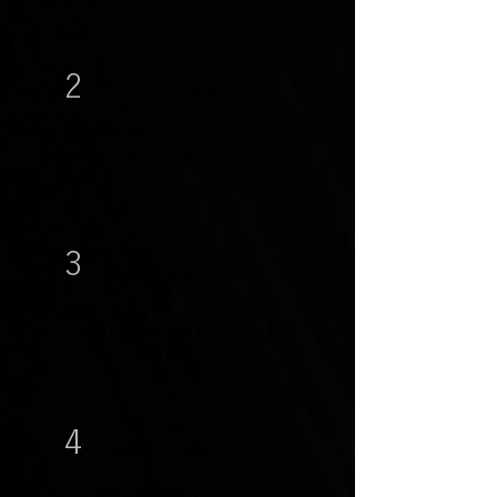
ダイナミック
2
​レスポンス機能
AIで攻撃を検知し、リスクが高いと
判定した送信元の通信をブロックし
ます。
脅威インテリジェン
3
ス配信機能
攻撃の発生源となっているリスク
の高い送信元を収集しブラックリ
ストとして配信します。
リスクアラート
4
​機能
AIで攻撃を検知し、ダイナミック