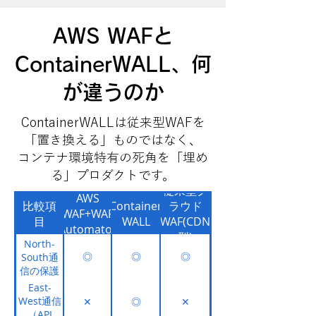
AWS WAFと
ContainerWALL、何
が違うのか
ContainerWALLは従来型WAFを
「置き換える」ものではなく、
コンテナ環境特有の死角を「埋め
る」プロダクトです。
従来型ク
AWS
比較項
Container
ラウド
WAF+WAF
目
WALL
WAF(CDN
Automator
型)
North-
South通
◎
◎
◎
信の保護
East-
West通信
✕
◎
✕
（API