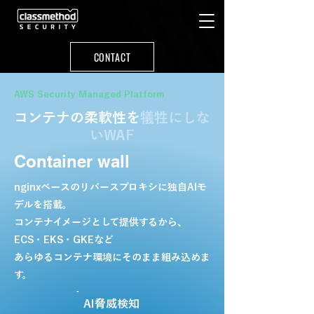
CONTACT
AWS Security Managed Platform
コンテナの柔軟性を
犠牲にしな
いWAF
Container wall
nginxベースのリバースプロキシに独自AIモ
デルを搭載。
コンテナイメージとして提供するから、
ECS・EKS・GKEなど
あらゆるコンテナ環境にそのまま組み込めま
す。
AI脅威検知