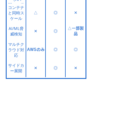
間）の保
コンテナ
護
と同時ス
△
◎
✕
ケール
AI/ML脅
△一部製
✕
◎
威検知
品
マルチク
ラウド対
AWSのみ
◎
◎
応
サイドカ
✕
◎
✕
ー展開