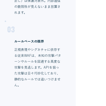
出し）は保護対象外。内部通信
の脆弱性が見えないまま放置さ
れます。
03
ルールベースの限界
正規表現やシグネチャに依存す
る従来WAFは、未知の攻撃パタ
ーンやルールを回避する高度な
攻撃を見逃します。APIを狙っ
た攻撃は日々巧妙化しており、
静的なルールでは追いつけませ
ん。