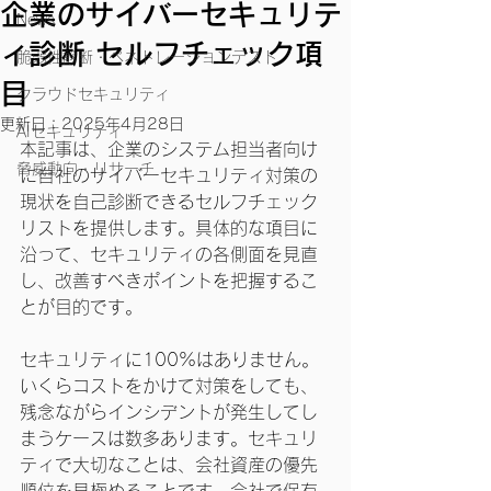
企業のサイバーセキュリテ
News
ィ診断 セルフチェック項
脆弱性診断・ペネトレーションテスト
目
クラウドセキュリティ
更新日：
2025年4月28日
AIセキュリティ
本記事は、企業のシステム担当者向け
脅威動向・リサーチ
に自社のサイバーセキュリティ対策の
現状を自己診断できるセルフチェック
リストを提供します。具体的な項目に
沿って、セキュリティの各側面を見直
し、改善すべきポイントを把握するこ
とが目的です。
セキュリティに100%はありません。
いくらコストをかけて対策をしても、
残念ながらインシデントが発生してし
まうケースは数多あります。セキュリ
ティで大切なことは、会社資産の優先