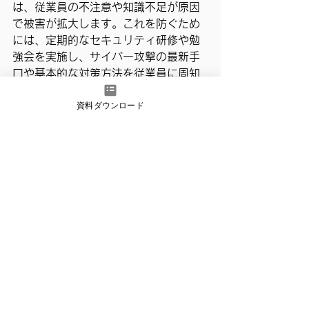
は、従業員の不注意や知識不足が原因
で被害が拡大します。これを防ぐため
には、定期的なセキュリティ研修や勉
強会を実施し、サイバー攻撃の最新手
口や基本的な対策方法を従業員に周知
する必要があります。また、研修を一
資料ダウンロード
度きりにするのではなく、定期的に繰
り返すことで従業員のセキュリティ意
識を常に高い状態に保つことができま
す。自社での研修実施状況を確認し、
不足していれば早めに対応しましょ
う。
内部ポリシーとガイドラインの
明文化
企業内のセキュリティ対策を徹底する
ためには、ルールや対応方法を明文化
した「セキュリティポリシー」や「ガ