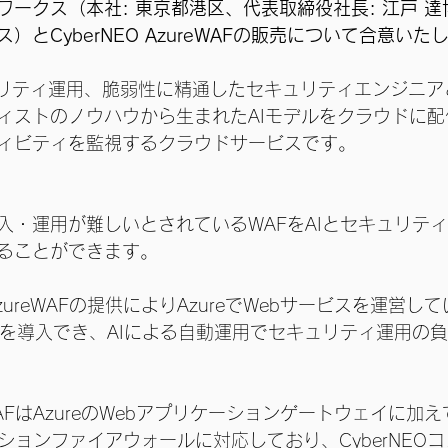
ワークス（本社: 東京都港区、代表取締役社長: 江戸 
）とCyberNEO AzureWAFの販売について合意いた
キュリティ運用、脆弱性に精通したセキュリティエンジニア
ィストのノウハウから生まれたAIモデルをクラウドに
ィビティを監視するクラウドサービスです。
入・運用が難しいとされているWAFをAIとセキュリテ
ることができます。
 AzureWAFの提供によりAzureでWebサービスを運営
WAFを導入でき、AIによる自動運用でセキュリティ運用の
ureWAFはAzureのWebアプリケーションゲートウェイに
ションファイアウォールに対応しており、CyberNEO