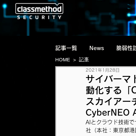
記事一覧
News
脆弱性
記事
HOME
>
2021年1月28日
脅威動向・リサーチ
サイバーマト
動化する「Cy
スカイアー
CyberNE
AIとクラウド技術
社（本社：東京都港