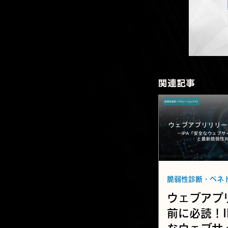
​関連記事
​関連記事
ウェブアプ
前に必読！I