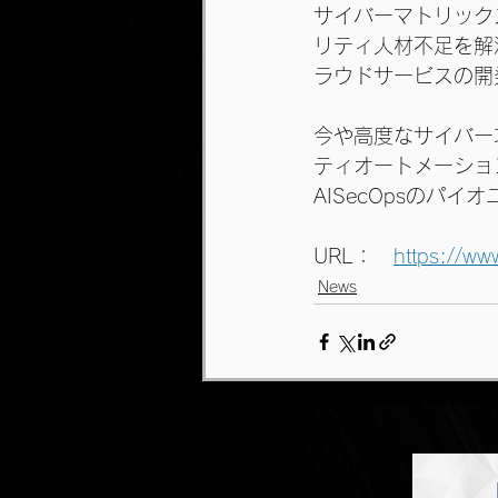
サイバーマトリック
リティ人材不足を解
ラウドサービスの開
今や高度なサイバー
ティオートメーショ
AISecOpsのパ
URL：　
https://ww
News