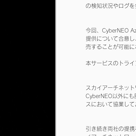
の検知状況やログを
今回、CyberNE
提供について合意し、
売することが可能に
本サービスのトライ
スカイアーチネット
CyberNEO以
スにおいて協業して
引き続き両社の提携