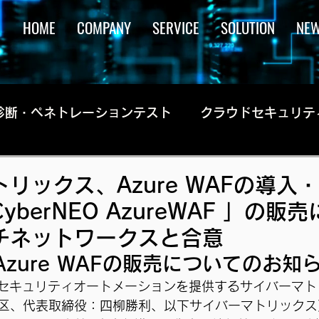
HOME
COMPANY
SERVICE
SOLUTION
NE
診断・ペネトレーションテスト
クラウドセキュリテ
リックス、Azure WAFの導入
berNEO AzureWAF 」の販
チネットワークスと合意
O Azure WAFの販売についてのお知
でセキュリティオートメーションを提供するサイバーマ
区、代表取締役：四柳勝利、以下サイバーマトリックス