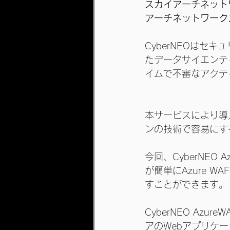
スカイアーチネット
アーチネットワークス
CyberNEOはセ
たデータサイエンテ
イムで不審なアクテ
本サービスにより導
ンの技術で容易にす
今回、CyberNEO
が簡単にAzure 
すことができます。
CyberNEO Az
アのWebアプリケー