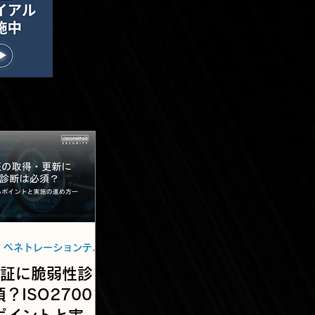
脆弱性診断・ペネトレーションテスト
認証に脆弱性診
？ISO27001