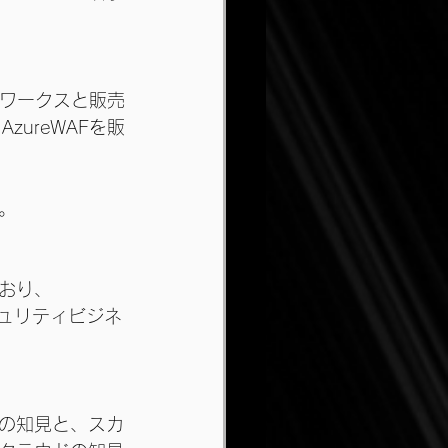
ットワークスと販売
zureWAFを販
。
おり、
キュリティビジネ
の知見と、スカ