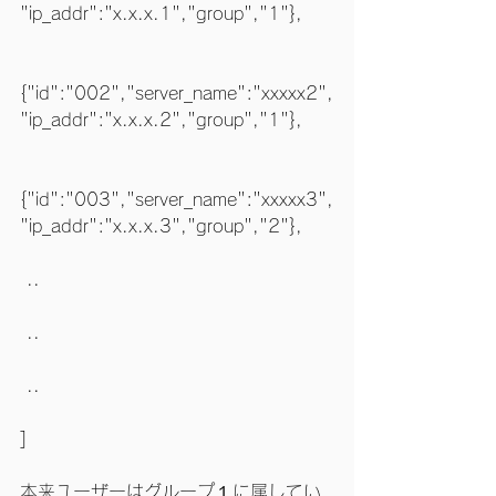
"ip_addr":"x.x.x.1","group","1"},
{"id":"002","server_name":"xxxxx2",
"ip_addr":"x.x.x.2","group","1"},
{"id":"003","server_name":"xxxxx3",
"ip_addr":"x.x.x.3","group","2"},
 ..
 ..
 ..
]
本来ユーザーはグループ１に属してい