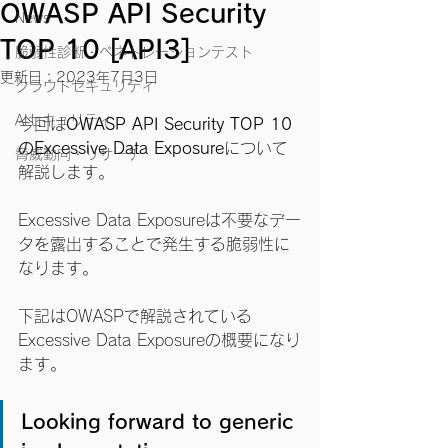
OWASP API Security
News
TOP 10 [API3]
脆弱性診断・ペネトレーションテスト
更新日：
2023年7月3日
クラウドセキュリティ
AIセキュリティ
今回は
OWASP API Security TOP 10
のExcessive Data Exposure
について
脅威動向・リサーチ
解説します。
Excessive Data Exposureは不要なデー
タを露出することで発生する脆弱性に
なります。
下記はOWASPで解説されている
Excessive Data Exposureの概要になり
ます。
Looking forward to generic 