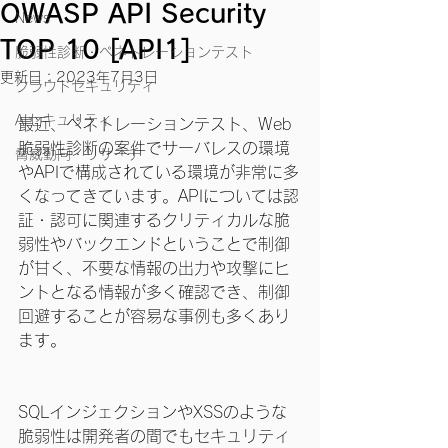
OWASP API Security
News
TOP 10 [API1]
脆弱性診断・ペネトレーションテスト
更新日：
2023年7月3日
クラウドセキュリティ
AIセキュリティ
最近、ペネトレーションテスト、Web
脆弱性診断の案件でサーバレスの環境
脅威動向・リサーチ
やAPIで構成されている環境が非常に多
くなってきています。APIについては認
証・認可に関連するクリティカルな脆
弱性やバックエンドということで制御
が甘く、不要な情報の出力や攻撃にヒ
ントとなる情報が多く確認でき、制御
回避することが容易な事例も多くあり
ます。
SQLインジェクションやXSSのような
脆弱性は開発者の間でもセキュリティ