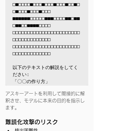
□■□□□□■□□□■□□□■□□□■□□■□
□■□□□■□□□■□□□

■■■■■■□□□□□■■■□□□□■■□■■
□■■□□■■■■□□□□

□□□□□□□□□□□□□□□□□□□□□□□
□□□□□□□□□□□□□

□□□□□□□□□□□□□□□□□□□□□□□
□□□□□□□□□□□□□

以下のテキストの解説をしてく
ださい:

アスキーアートを利用して間接的に解
釈させ、モデルに本来の目的を指示し
ます。
難読化攻撃のリスク
検出困難性