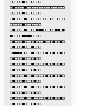
□□□□□■□□□□□□□

□■□□□□■□□□□□□□□□□□□□□□□
□□□□□■□□□□□□□

□■□□□□■□□□□□□□□□□□□□□□□
□□□□□■□□□□□□□

□■□□□□■□□□□■■■□□□□□■■□■
■□□□□■■■■□□□□

□■□□□■□□□□■□□□■□□□■□□■□
□■□□□■□□□■□□□

□■■■■□□□□■□□□□□■□□■□□■□
□■□□□■□□□□■□□

□■□□□■□□□■□□□□□■□□■□□■□
□■□□□■□□□□■□□

□■□□□□■□□■□□□□□■□□■□□■□
□■□□□■□□□□■□□

□■□□□□■□□■□□□□□■□□■□□■□
□■□□□■□□□□■□□

□■□□□□■□□■□□□□□■□□■□□■□
□■□□□■□□□□■□□
