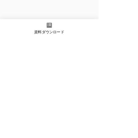
資料ダウンロード
脅威解説
プロンプトインジェクション
脅威動向・リサーチ
すべて表示
最新記事