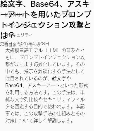
絵文字、Base64、アスキ
News
ーアートを用いたプロンプ
脆弱性診断・ペネトレーションテスト
トインジェクション攻撃と
クラウドセキュリティ
は？
AIセキュリティ
更新日：
2025年4月28日
脅威動向・リサーチ
大規模言語モデル（LLM）の普及とと
もに、プロンプトインジェクション攻
撃がますます巧妙化しています。その
中でも、指示を難読化する手法として
注目されているのが、
絵文字
や
Base64、アスキーアート
といった形式
を利用する方法です。この手法は、単
純な文字列比較やセキュリティフィル
タを回避する目的で使われます。本記
事では、この攻撃手法の仕組みとその
対策について詳しく解説します。