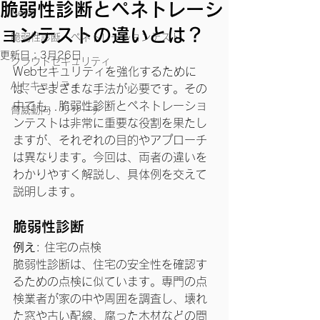
脆弱性診断とペネトレーシ
News
ョンテストの違いとは？
脆弱性診断・ペネトレーションテスト
更新日：
3月26日
クラウドセキュリティ
Webセキュリティを強化するために
AIセキュリティ
は、さまざまな手法が必要です。その
中でも、脆弱性診断とペネトレーショ
脅威動向・リサーチ
ンテストは非常に重要な役割を果たし
ますが、それぞれの目的やアプローチ
は異なります。今回は、両者の違いを
わかりやすく解説し、具体例を交えて
説明します。
脆弱性診断
例え
: 住宅の点検
脆弱性診断は、住宅の安全性を確認す
るための点検に似ています。専門の点
検業者が家の中や周囲を調査し、壊れ
た窓や古い配線、腐った木材などの問