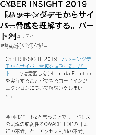
CYBER INSIGHT 2019
News
「ハッキングデモからサイ
脆弱性診断・ペネトレーションテスト
バー脅威を理解する。パー
クラウドセキュリティ
ト2」
AIセキュリティ
更新日：
2023年7月3日
脅威動向・リサーチ
CYBER INSIGHT 2019「
ハッキングデ
モからサイバー脅威を理解する。パー
ト1
」では意図しないLambda Function
を実行することができるコードインジ
ェクションについて解説いたしまい
た。
今回はパート2と言うことでサーバレス
の環境の脆弱性でOWASP TOPの「認
証の不備」と「アクセス制御の不備」