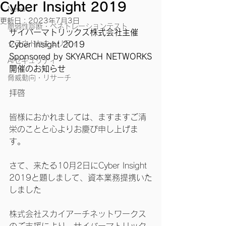
Cyber Insight 2019
News
更新日：
2023年7月3日
脆弱性診断・ペネトレーションテスト
サイバーマトリックス株式会社主催
クラウドセキュリティ
Cyber Insight 2019
Sponsored by SKYARCH NETWORKS
AIセキュリティ
開催のお知らせ
脅威動向・リサーチ
拝啓
皆様におかれましては、ますますご清
栄のことと心よりお慶び申し上げま
す。
さて、来たる10月2日にCyber Insight 
2019と題しまして、資本業務提携いた
しました
株式会社スカイアーチネットワークス