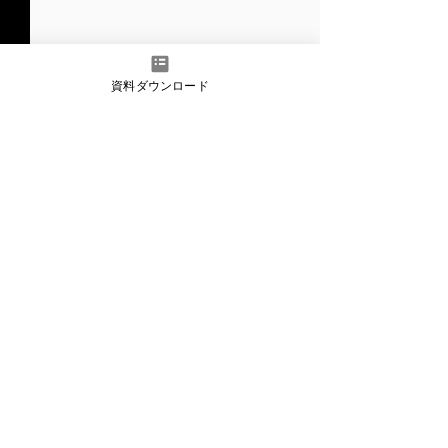
資料ダウンロード
記事
HOME
>
​関連記事
【ウェビナー】ここだけ
非自然言語プロ
は押さえておきたい「イ
入攻撃によるLL
ンドネシア日系企業のセ
を実証──第1回
キュリティ対策」〜イン
クショップ SPA
シデント事例と海外子会
2025 にて論文
社が狙われる本当の理