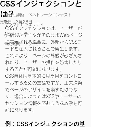
CSSインジェクションと
News
は？
脆弱性診断・ペネトレーションテスト
更新日：
3月26日
クラウドセキュリティ
CSSインジェクションは、ユーザーが
AIセキュリティ
送信したデータがそのままWebページ
に表示される場合に、外部からCSSコ
脅威動向・リサーチ
ードを注入されることで発生します。
これにより、ページの外観が改ざんさ
れたり、ユーザーの操作を妨害したり
することが可能になります。
CSS自体は基本的に見た目をコントロ
ールするための言語ですが、工夫次第
でページのデザインを崩すだけでな
く、場合によってはXSSやユーザーの
セッション情報を盗むような攻撃も可
能になります。
例：CSSインジェクションの基