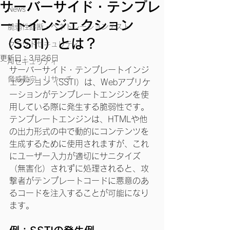
サーバーサイド・テンプレ
News
ートインジェクション
脆弱性診断・ペネトレーションテスト
（SSTI）とは？
クラウドセキュリティ
更新日：
3月26日
AIセキュリティ
サーバーサイド・テンプレートインジ
脅威動向・リサーチ
ェクション（SSTI）は、Webアプリケ
ーションがテンプレートエンジンを使
用している際に発生する脆弱性です。
テンプレートエンジンは、HTMLや他
の出力形式の中で動的にコンテンツを
生成するために使用されますが、これ
にユーザー入力が適切にサニタイズ
（無害化）されずに処理されると、攻
撃者がテンプレートコードに悪意のあ
るコードを注入することが可能になり
ます。