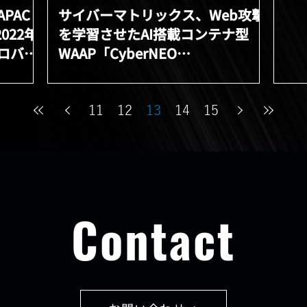
PAC
サイバーマトリックス、Web攻撃
2022年
を学習させたAI搭載コンテナ型
ロバイ
WAAP「CyberNEO
る
ContainerWALL」プレビュー版リ
リースのお知らせ
11
12
13
14
15
Contact