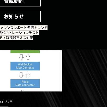
脅威動向
お知らせ
ァレンスレポート
脅威トレンド
壇
ペネトレーションテスト
ティ監視
設定ミス対策
3年11月7日