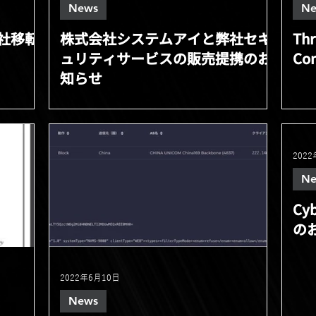
News
Ne
社移転
株式会社システムアイと弊社セキ
Th
ュリティサービスの販売提携のお
Co
知らせ
202
Ne
C
の
2022年6月10日
News