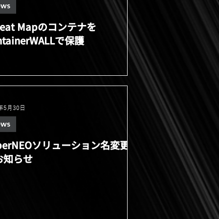
ws
reat Mapのコンテナを
ntainerWALLで保護
2年5月30日
ws
yberNEOソリューション名変更
お知らせ