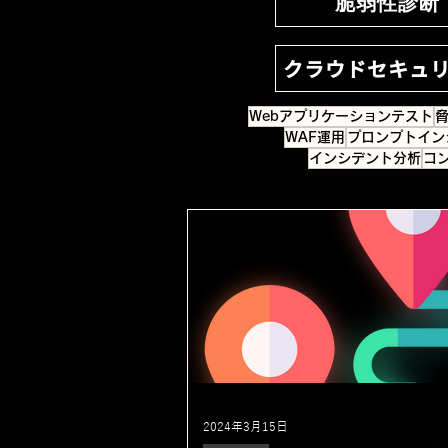
脆弱性診断
クラウドセキュ
Webアプリケーションテスト
WAF運用
プロンプトイン
インシデント分析
コ
2024年3月15日