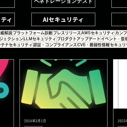
ペネトレーションテスト
リティ
AIセキュリティ
脅威解説
プラットフォーム診断
プレスリリース
AWSセキュリティ
カンフ
ジェクション
LLMセキュリティ
プロダクトアップデート
イベント・登
ンテナセキュリティ
認証・コンプライアンス
CVE・脆弱性情報
セキュリ
2024年3月1日
202