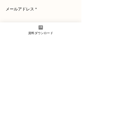
メールアドレス
会社名
資料ダウンロード
送信
クラスメソッドセキュリティ株式会社
〒102-0084
東京都千代田区二番町９番３号 THE BASE麹町