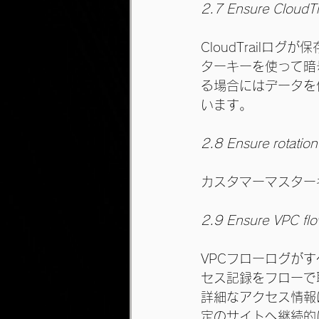
2.7 Ensure CloudTr
CloudTrail
ターキーを使って暗
る場合にはデータを
います。
2.8 Ensure rotatio
カスタマーマスター
2.9 Ensure VPC flow
VPCフローログが
セス記録をフローで
詳細なアクセス情報
定のサイトへ継続的