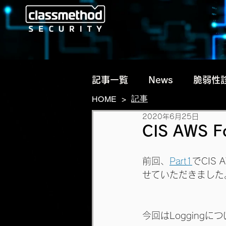
記事一覧
News
脆弱性
記事
HOME
>
2020年6月25日
脅威動向・リサーチ
CIS AWS F
前回、
Part1
でCIS 
せていただきました
今回はLogging