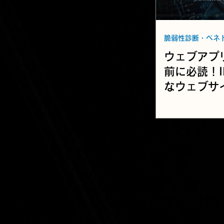
ウェブアプ
前に必読！I
なウェブサ
方」と最新