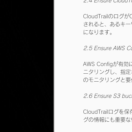
2.4 Ensure CloudTra
CloudTrailのロ
されると、あるキー
になります。
2.5 Ensure AWS Conf
AWS Configが
ニタリングし、指定
のモニタリングと要
2.6 Ensure S3 buck
CloudTrail
グの情報にも重要な