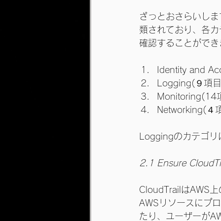
ざっとおさらいしますと、
類されており、各カ
確認することができ
Identity and 
Logging(９項目
Monitoring(1
Networking(４
Loggingのカテ
2.1 Ensure CloudTra
CloudTrail
AWSリソースにプロ
たり、ユーザーがA