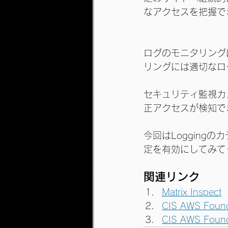
なアクセスを把握で
ログのモニタリング
リングには適切なロ
セキュリティ監視カ
正アクセスが検知で
今回はLogging
定を有効にしてみて
関連リンク
Matrix Inspect
CIS AWS Found
CIS AWS Found