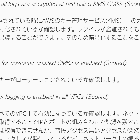
ail logs are encrypted at rest using KMS CMKs (Scor
ログが保存されている時にAWSのキー管理サービス(KMS）上
号化されているか確認します。ファイルが盗難されても
保護することができます。そのため暗号化することをこ
n for customer created CMKs is enabled (Scored)
キーがローテーションされているか確認します。
 logging is enabled in all VPCs (Scored) 
すべてのVPC上で有効になっているか確認します。ネッ
取得することでIPとポートの組み合わせで記録を残す
は取得できませんが、普段アクセス無いアクセスが突然
にアクセスが発生しているなど、ネットワーク上の振る