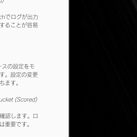
d)
atchでログが出力
することが容易
ソースの設定をモ
す。設定の変更
ちます。
ucket (Scored)
か確認します。ロ
は重要です。