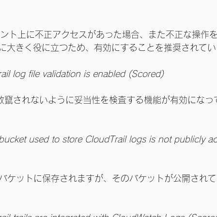
ウント上に不正アクセスがあった場合、また不正な操作
に大きく役に立つため、有効にすることを推奨されてい
l log file validation is enabled (Scored)
のログが改竄されないように妥当性を検査する機能が有効にな
ucket used to store CloudTrail logs is not publicly ac
ログがS3バケットに保存されますが、そのバケットが公開され