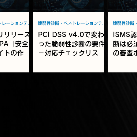
脆弱性診断・ペネトレーションテスト
脆弱性診断・ペネトレーションテスト
リリリース
PCI DSS v4.0で変わ
ISMS
PA「安全
った脆弱性診断の要件
断は必須
イトの作り
－対応チェックリスト
の審査
脆弱性対策
と実施のポイント
タイミ
最新改