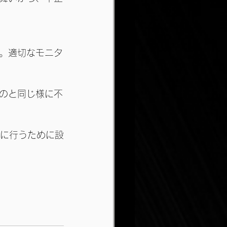
。適切なモニタ
のと同じ様に不
的に行うために設