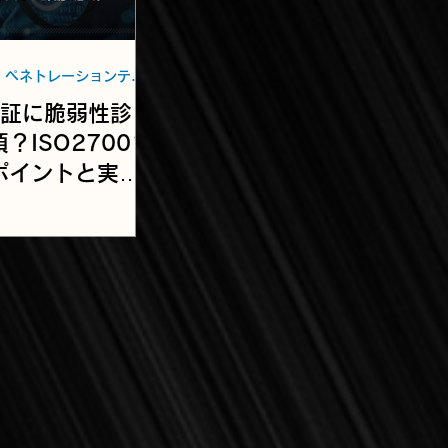
脆弱性診断・ペネトレーションテスト
認証に脆弱性診
？ISO27001
ポイントと実施
ング【２022年
訂対応】