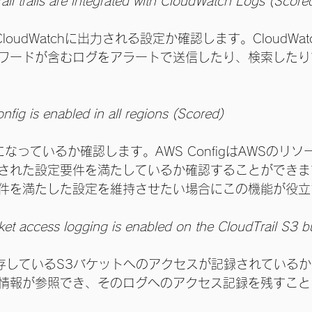
il trails are integrated with CloudWatch Logs (Score
グがCloudWatchに出力される設定か確認します。CloudW
ワードが含むログをアラートで送信したり、検索したり
ig is enabled in all regions (Scored)
有効になっているか確認します。AWS ConfigはAWSのリ
された設定要件を満たしているか確認することができま
件を満たした設定を維持させたい場合にこの機能が役立
et access logging is enabled on the CloudTrail S3 b
ログを保存しているS3バケットへのアクセスが記録されている
情報が参照でき、そのログへのアクセス記録を残すこと