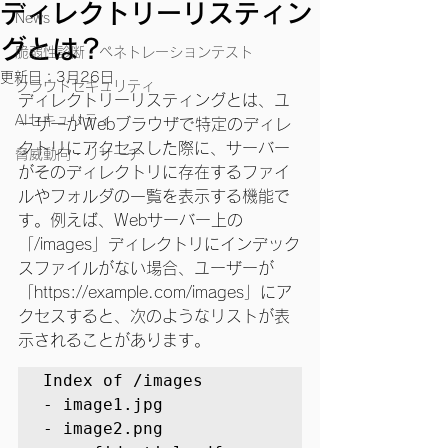
ディレクトリーリスティン
News
グとは？
脆弱性診断・ペネトレーションテスト
更新日：
3月26日
クラウドセキュリティ
ディレクトリーリスティングとは、ユ
AIセキュリティ
ーザーがWebブラウザで特定のディレ
クトリにアクセスした際に、サーバー
脅威動向・リサーチ
がそのディレクトリに存在するファイ
ルやフォルダの一覧を表示する機能で
す。例えば、Webサーバー上の
「/images」ディレクトリにインデック
スファイルがない場合、ユーザーが
「https://example.com/images」にア
クセスすると、次のようなリストが表
示されることがあります。
Index of /images 

- image1.jpg 

- image2.png 
