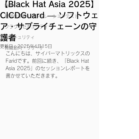
【Black Hat Asia 2025】
News
CICDGuard ― ソフトウェ
脆弱性診断・ペネトレーションテスト
ア・サプライチェーンの守
クラウドセキュリティ
護者
AIセキュリティ
更新日：
2025年4月15日
脅威動向・リサーチ
こんにちは、サイバーマトリックスの
Faridです。前回に続き、「Black Hat 
Asia 2025」のセッションレポートを
書かせていただきます。