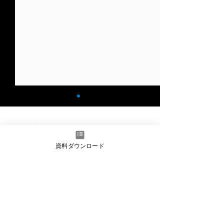
記事
HOME
>
資料ダウンロード
​関連記事
【Black Hat Asia
Black Hat Asi
2025】SQL-Data-
参加してきまし
Guard ― LLMとデータ