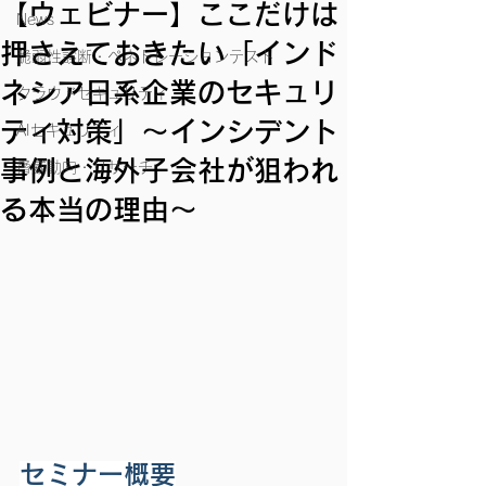
【ウェビナー】ここだけは
News
押さえておきたい「インド
脆弱性診断・ペネトレーションテスト
ネシア日系企業のセキュリ
クラウドセキュリティ
ティ対策」〜インシデント
AIセキュリティ
事例と海外子会社が狙われ
脅威動向・リサーチ
る本当の理由〜
セミナー概要